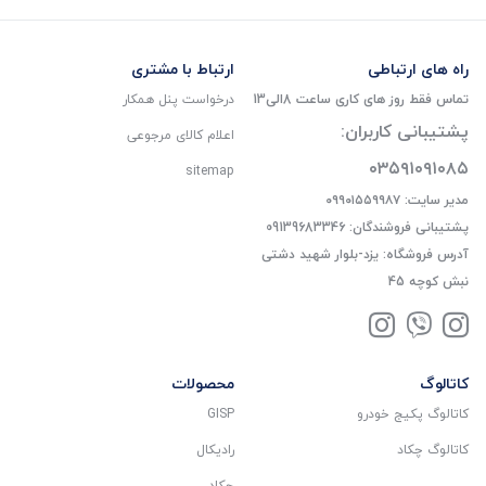
راه های ارتباطی
ارتباط با مشتری
تماس فقط روز های کاری ساعت 8الی13
درخواست پنل همکار
پشتیبانی کاربران:
اعلام کالای مرجوعی
۰۳۵۹۱۰۹۱۰۸۵
sitemap
مدیر سایت: ۰۹۹۰۱۵۵۹۹۸۷
پشتیبانی فروشندگان: 09139683346
آدرس فروشگاه: یزد-بلوار شهید دشتی
نبش کوچه 45
کاتالوگ
محصولات
کاتالوگ پکیج خودرو
GISP
کاتالوگ چکاد
رادیکال
چکاد