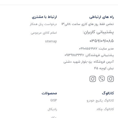
راه های ارتباطی
ارتباط با مشتری
تماس فقط روز های کاری ساعت 8الی13
درخواست پنل همکار
پشتیبانی کاربران:
اعلام کالای مرجوعی
۰۳۵۹۱۰۹۱۰۸۵
sitemap
مدیر سایت: ۰۹۹۰۱۵۵۹۹۸۷
پشتیبانی فروشندگان: 09139683346
آدرس فروشگاه: یزد-بلوار شهید دشتی
نبش کوچه 45
کاتالوگ
محصولات
کاتالوگ پکیج خودرو
GISP
کاتالوگ چکاد
رادیکال
چکاد