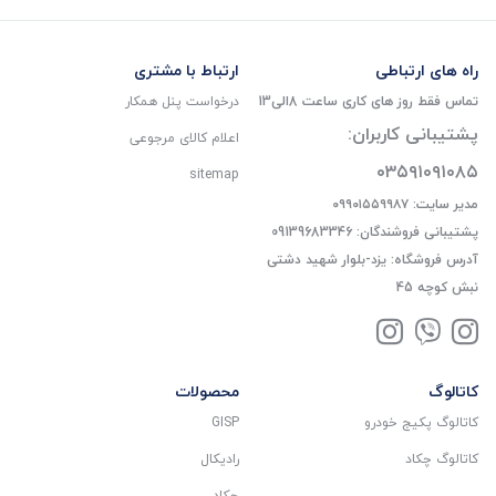
راه های ارتباطی
ارتباط با مشتری
تماس فقط روز های کاری ساعت 8الی13
درخواست پنل همکار
پشتیبانی کاربران:
اعلام کالای مرجوعی
۰۳۵۹۱۰۹۱۰۸۵
sitemap
مدیر سایت: ۰۹۹۰۱۵۵۹۹۸۷
پشتیبانی فروشندگان: 09139683346
آدرس فروشگاه: یزد-بلوار شهید دشتی
نبش کوچه 45
کاتالوگ
محصولات
کاتالوگ پکیج خودرو
GISP
کاتالوگ چکاد
رادیکال
چکاد