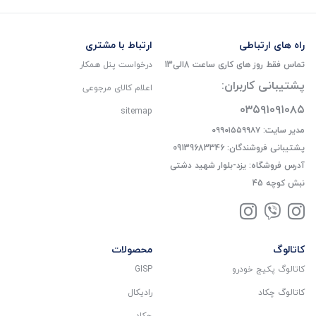
راه های ارتباطی
ارتباط با مشتری
تماس فقط روز های کاری ساعت 8الی13
درخواست پنل همکار
پشتیبانی کاربران:
اعلام کالای مرجوعی
۰۳۵۹۱۰۹۱۰۸۵
sitemap
مدیر سایت: ۰۹۹۰۱۵۵۹۹۸۷
پشتیبانی فروشندگان: 09139683346
آدرس فروشگاه: یزد-بلوار شهید دشتی
نبش کوچه 45
کاتالوگ
محصولات
کاتالوگ پکیج خودرو
GISP
کاتالوگ چکاد
رادیکال
چکاد