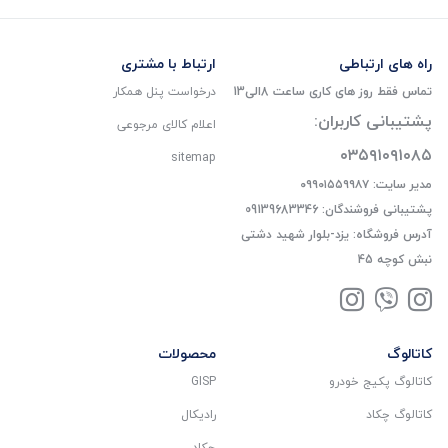
راه های ارتباطی
ارتباط با مشتری
تماس فقط روز های کاری ساعت 8الی13
درخواست پنل همکار
پشتیبانی کاربران:
اعلام کالای مرجوعی
۰۳۵۹۱۰۹۱۰۸۵
sitemap
مدیر سایت: ۰۹۹۰۱۵۵۹۹۸۷
پشتیبانی فروشندگان: 09139683346
آدرس فروشگاه: یزد-بلوار شهید دشتی
نبش کوچه 45
کاتالوگ
محصولات
کاتالوگ پکیج خودرو
GISP
کاتالوگ چکاد
رادیکال
چکاد