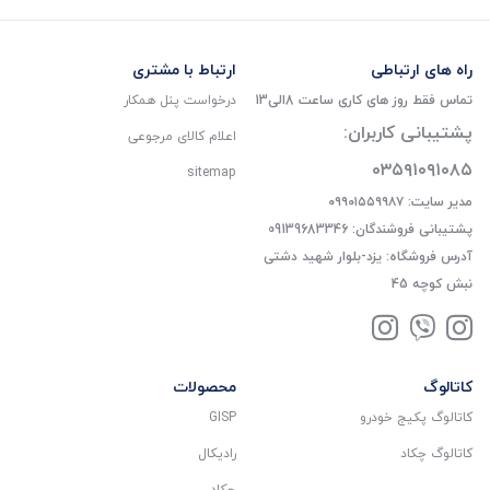
راه های ارتباطی
ارتباط با مشتری
تماس فقط روز های کاری ساعت 8الی13
درخواست پنل همکار
پشتیبانی کاربران:
اعلام کالای مرجوعی
۰۳۵۹۱۰۹۱۰۸۵
sitemap
مدیر سایت: ۰۹۹۰۱۵۵۹۹۸۷
پشتیبانی فروشندگان: 09139683346
آدرس فروشگاه: یزد-بلوار شهید دشتی
نبش کوچه 45
کاتالوگ
محصولات
کاتالوگ پکیج خودرو
GISP
کاتالوگ چکاد
رادیکال
چکاد