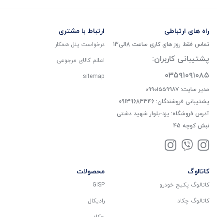
راه های ارتباطی
ارتباط با مشتری
تماس فقط روز های کاری ساعت 8الی13
درخواست پنل همکار
پشتیبانی کاربران:
اعلام کالای مرجوعی
۰۳۵۹۱۰۹۱۰۸۵
sitemap
مدیر سایت: ۰۹۹۰۱۵۵۹۹۸۷
پشتیبانی فروشندگان: 09139683346
آدرس فروشگاه: یزد-بلوار شهید دشتی
نبش کوچه 45
کاتالوگ
محصولات
کاتالوگ پکیج خودرو
GISP
کاتالوگ چکاد
رادیکال
چکاد