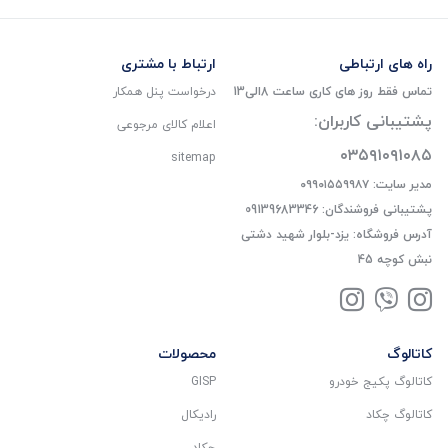
راه های ارتباطی
ارتباط با مشتری
تماس فقط روز های کاری ساعت 8الی13
درخواست پنل همکار
پشتیبانی کاربران:
اعلام کالای مرجوعی
۰۳۵۹۱۰۹۱۰۸۵
sitemap
مدیر سایت: ۰۹۹۰۱۵۵۹۹۸۷
پشتیبانی فروشندگان: 09139683346
آدرس فروشگاه: یزد-بلوار شهید دشتی
نبش کوچه 45
کاتالوگ
محصولات
کاتالوگ پکیج خودرو
GISP
کاتالوگ چکاد
رادیکال
چکاد