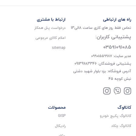
راه های ارتباطی
ارتباط با مشتری
تماس فقط روز های کاری ساعت 8الی13
درخواست پنل همکار
پشتیبانی کاربران:
اعلام کالای مرجوعی
۰۳۵۹۱۰۹۱۰۸۵
sitemap
مدیر سایت: ۰۹۹۰۱۵۵۹۹۸۷
پشتیبانی فروشندگان: 09139683346
آدرس فروشگاه: یزد-بلوار شهید دشتی
نبش کوچه 45
کاتالوگ
محصولات
کاتالوگ پکیج خودرو
GISP
کاتالوگ چکاد
رادیکال
چکاد