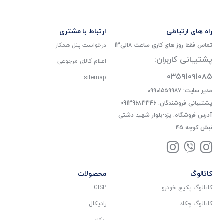
راه های ارتباطی
ارتباط با مشتری
تماس فقط روز های کاری ساعت 8الی13
درخواست پنل همکار
پشتیبانی کاربران:
اعلام کالای مرجوعی
۰۳۵۹۱۰۹۱۰۸۵
sitemap
مدیر سایت: ۰۹۹۰۱۵۵۹۹۸۷
پشتیبانی فروشندگان: 09139683346
آدرس فروشگاه: یزد-بلوار شهید دشتی
نبش کوچه 45
کاتالوگ
محصولات
کاتالوگ پکیج خودرو
GISP
کاتالوگ چکاد
رادیکال
چکاد