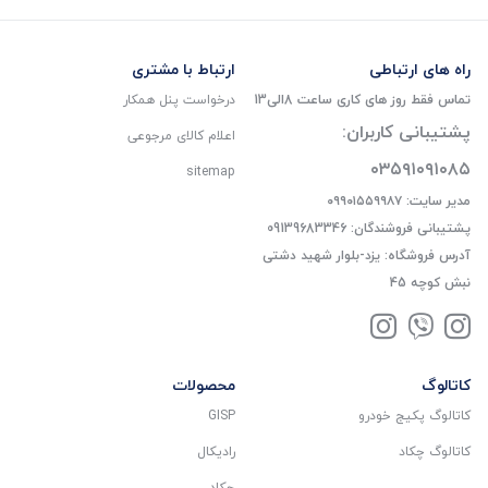
راه های ارتباطی
ارتباط با مشتری
تماس فقط روز های کاری ساعت 8الی13
درخواست پنل همکار
پشتیبانی کاربران:
اعلام کالای مرجوعی
۰۳۵۹۱۰۹۱۰۸۵
sitemap
مدیر سایت: ۰۹۹۰۱۵۵۹۹۸۷
پشتیبانی فروشندگان: 09139683346
آدرس فروشگاه: یزد-بلوار شهید دشتی
نبش کوچه 45
کاتالوگ
محصولات
کاتالوگ پکیج خودرو
GISP
کاتالوگ چکاد
رادیکال
چکاد