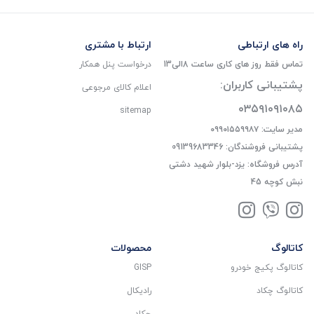
راه های ارتباطی
ارتباط با مشتری
تماس فقط روز های کاری ساعت 8الی13
درخواست پنل همکار
پشتیبانی کاربران:
اعلام کالای مرجوعی
۰۳۵۹۱۰۹۱۰۸۵
sitemap
مدیر سایت: ۰۹۹۰۱۵۵۹۹۸۷
پشتیبانی فروشندگان: 09139683346
آدرس فروشگاه: یزد-بلوار شهید دشتی
نبش کوچه 45
کاتالوگ
محصولات
کاتالوگ پکیج خودرو
GISP
کاتالوگ چکاد
رادیکال
چکاد