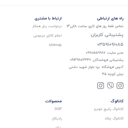
راه های ارتباطی
ارتباط با مشتری
تماس فقط روز های کاری ساعت 8الی13
درخواست پنل همکار
پشتیبانی کاربران:
اعلام کالای مرجوعی
۰۳۵۹۱۰۹۱۰۸۵
sitemap
مدیر سایت: ۰۹۹۰۱۵۵۹۹۸۷
پشتیبانی فروشندگان: 09139683346
آدرس فروشگاه: یزد-بلوار شهید دشتی
نبش کوچه 45
کاتالوگ
محصولات
کاتالوگ پکیج خودرو
GISP
کاتالوگ چکاد
رادیکال
چکاد