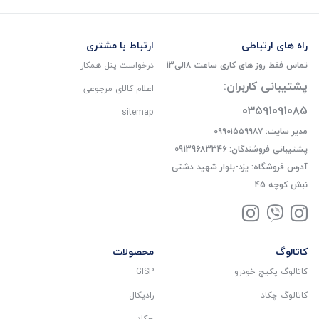
راه های ارتباطی
ارتباط با مشتری
تماس فقط روز های کاری ساعت 8الی13
درخواست پنل همکار
پشتیبانی کاربران:
اعلام کالای مرجوعی
۰۳۵۹۱۰۹۱۰۸۵
sitemap
مدیر سایت: ۰۹۹۰۱۵۵۹۹۸۷
پشتیبانی فروشندگان: 09139683346
آدرس فروشگاه: یزد-بلوار شهید دشتی
نبش کوچه 45
کاتالوگ
محصولات
کاتالوگ پکیج خودرو
GISP
کاتالوگ چکاد
رادیکال
چکاد