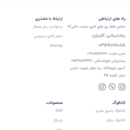
راه های ارتباطی
ارتباط با مشتری
تماس فقط روز های کاری ساعت 8الی13
درخواست پنل همکار
پشتیبانی کاربران:
اعلام کالای مرجوعی
۰۳۵۹۱۰۹۱۰۸۵
sitemap
مدیر سایت: ۰۹۹۰۱۵۵۹۹۸۷
پشتیبانی فروشندگان: 09139683346
آدرس فروشگاه: یزد-بلوار شهید دشتی
نبش کوچه 45
کاتالوگ
محصولات
کاتالوگ پکیج خودرو
GISP
کاتالوگ چکاد
رادیکال
چکاد