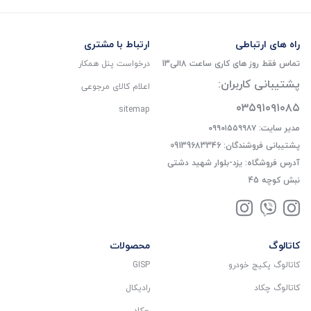
راه های ارتباطی
ارتباط با مشتری
تماس فقط روز های کاری ساعت 8الی13
درخواست پنل همکار
پشتیبانی کاربران:
اعلام کالای مرجوعی
۰۳۵۹۱۰۹۱۰۸۵
sitemap
مدیر سایت: ۰۹۹۰۱۵۵۹۹۸۷
پشتیبانی فروشندگان: 09139683346
آدرس فروشگاه: یزد-بلوار شهید دشتی
نبش کوچه 45
کاتالوگ
محصولات
کاتالوگ پکیج خودرو
GISP
کاتالوگ چکاد
رادیکال
چکاد