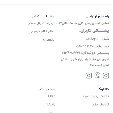
راه های ارتباطی
ارتباط با مشتری
تماس فقط روز های کاری ساعت 8الی13
درخواست پنل همکار
پشتیبانی کاربران:
اعلام کالای مرجوعی
۰۳۵۹۱۰۹۱۰۸۵
sitemap
مدیر سایت: ۰۹۹۰۱۵۵۹۹۸۷
پشتیبانی فروشندگان: 09139683346
آدرس فروشگاه: یزد-بلوار شهید دشتی
نبش کوچه 45
کاتالوگ
محصولات
کاتالوگ پکیج خودرو
GISP
کاتالوگ چکاد
رادیکال
چکاد