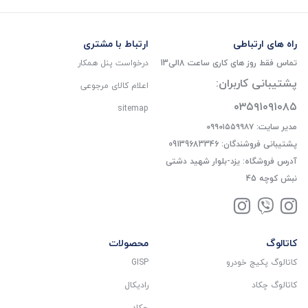
راه های ارتباطی
ارتباط با مشتری
تماس فقط روز های کاری ساعت 8الی13
درخواست پنل همکار
پشتیبانی کاربران:
اعلام کالای مرجوعی
۰۳۵۹۱۰۹۱۰۸۵
sitemap
مدیر سایت: ۰۹۹۰۱۵۵۹۹۸۷
پشتیبانی فروشندگان: 09139683346
آدرس فروشگاه: یزد-بلوار شهید دشتی
نبش کوچه 45
کاتالوگ
محصولات
کاتالوگ پکیج خودرو
GISP
کاتالوگ چکاد
رادیکال
چکاد