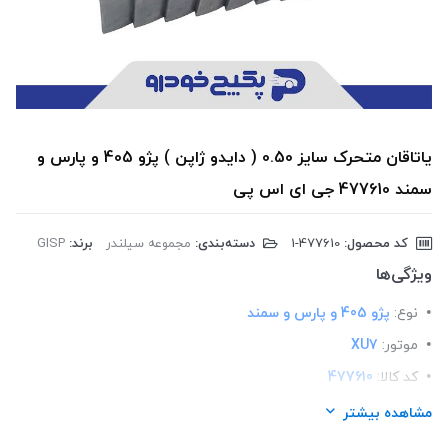
یاتاقان متحرک سایز 0.50 ( دایدو ژاپن ) پژو 405 و پارس و
سمند 477610 جی ای اس پی
کد محصول:
‎1-477610
دسته‌بندی:
مجموعه سیلندر
برند:
GISP
ویژگی‌ها
نوع:
پژو 405 و پارس و سمند
موتور:
XU7
کد کالا:
477610
لیست محصولات:
ایرانی
مشاهده بیشتر
برند:
GISP