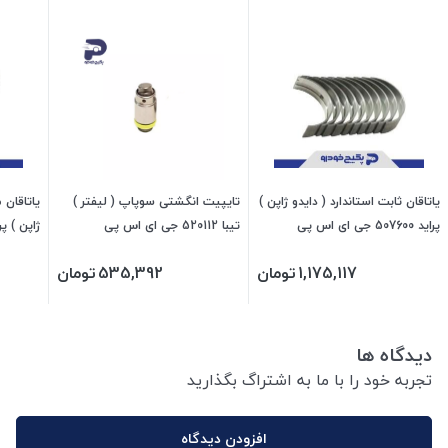
یاتاقان ثابت استاندارد ( دایدو ژاپن )
تایپیت انگشتی سوپاپ ( لیفتر )
پراید 507600 جی ای اس پی
تیبا 520112 جی ای اس پی
ژاپن ) پراید 507611 جی
1,175,117
تومان
535,392
تومان
دیدگاه ها
تجربه خود را با ما به اشتراگ بگذارید
افزودن دیدگاه