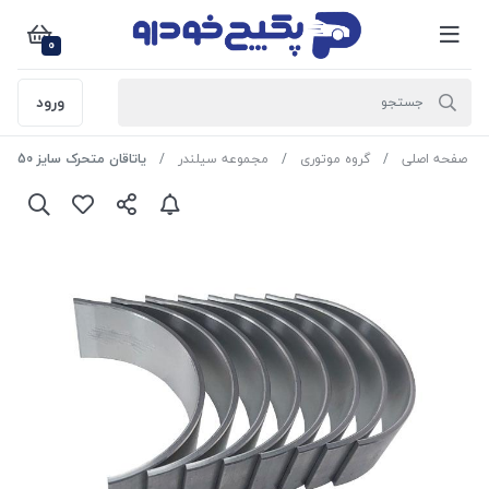
0
ورود
صفحه اصلی
گروه موتوری
مجموعه سیلندر
یاتاقان متحرک سایز 0.50 ( دایدو ژاپن ) پژو 405 و پارس و سمند 477610 جی ای اس پی