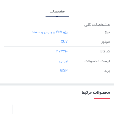
مشخصات
مشخصات کلی
نوع
موتور
‎XU7
کد کالا
‎477610
لیست محصولات
برند
‎GISP
محصولات مرتبط