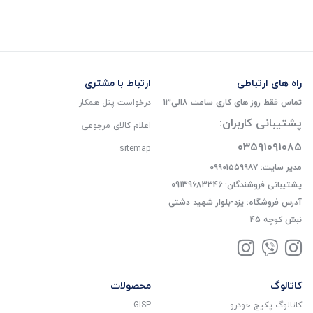
راه های ارتباطی
ارتباط با مشتری
تماس فقط روز های کاری ساعت 8الی13
درخواست پنل همکار
پشتیبانی کاربران:
اعلام کالای مرجوعی
۰۳۵۹۱۰۹۱۰۸۵
sitemap
مدیر سایت: ۰۹۹۰۱۵۵۹۹۸۷
پشتیبانی فروشندگان: 09139683346
آدرس فروشگاه: یزد-بلوار شهید دشتی
نبش کوچه 45
کاتالوگ
محصولات
کاتالوگ پکیج خودرو
GISP