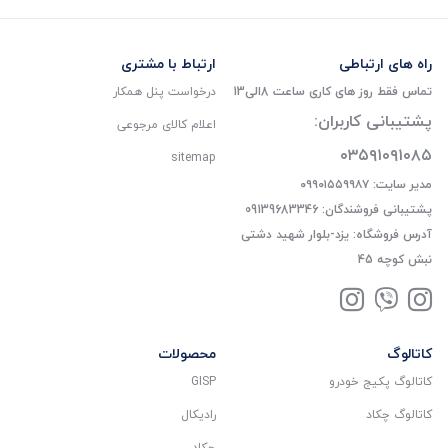
راه های ارتباطی
ارتباط با مشتری
تماس فقط روز های کاری ساعت 8الی13
درخواست پنل همکار
پشتیبانی کاربران:
اعلام کالای مرجوعی
۰۳۵۹۱۰۹۱۰۸۵
sitemap
مدیر سایت: ۰۹۹۰۱۵۵۹۹۸۷
پشتیبانی فروشندگان: 09139683346
آدرس فروشگاه: یزد-بلوار شهید دشتی
نبش کوچه 45
کاتالوگ
محصولات
کاتالوگ پکیج خودرو
GISP
کاتالوگ چکاد
رادیکال
چکاد