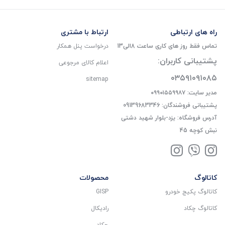
راه های ارتباطی
ارتباط با مشتری
تماس فقط روز های کاری ساعت 8الی13
درخواست پنل همکار
پشتیبانی کاربران:
اعلام کالای مرجوعی
۰۳۵۹۱۰۹۱۰۸۵
sitemap
مدیر سایت: ۰۹۹۰۱۵۵۹۹۸۷
پشتیبانی فروشندگان: 09139683346
آدرس فروشگاه: یزد-بلوار شهید دشتی
نبش کوچه 45
کاتالوگ
محصولات
کاتالوگ پکیج خودرو
GISP
کاتالوگ چکاد
رادیکال
چکاد