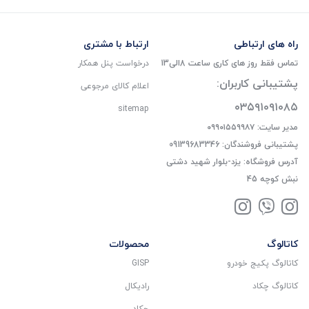
راه های ارتباطی
ارتباط با مشتری
تماس فقط روز های کاری ساعت 8الی13
درخواست پنل همکار
پشتیبانی کاربران:
اعلام کالای مرجوعی
۰۳۵۹۱۰۹۱۰۸۵
sitemap
مدیر سایت: ۰۹۹۰۱۵۵۹۹۸۷
پشتیبانی فروشندگان: 09139683346
آدرس فروشگاه: یزد-بلوار شهید دشتی
نبش کوچه 45
کاتالوگ
محصولات
کاتالوگ پکیج خودرو
GISP
کاتالوگ چکاد
رادیکال
چکاد