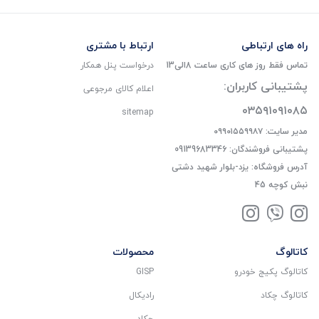
راه های ارتباطی
ارتباط با مشتری
تماس فقط روز های کاری ساعت 8الی13
درخواست پنل همکار
پشتیبانی کاربران:
اعلام کالای مرجوعی
۰۳۵۹۱۰۹۱۰۸۵
sitemap
مدیر سایت: ۰۹۹۰۱۵۵۹۹۸۷
پشتیبانی فروشندگان: 09139683346
آدرس فروشگاه: یزد-بلوار شهید دشتی
نبش کوچه 45
کاتالوگ
محصولات
کاتالوگ پکیج خودرو
GISP
کاتالوگ چکاد
رادیکال
چکاد