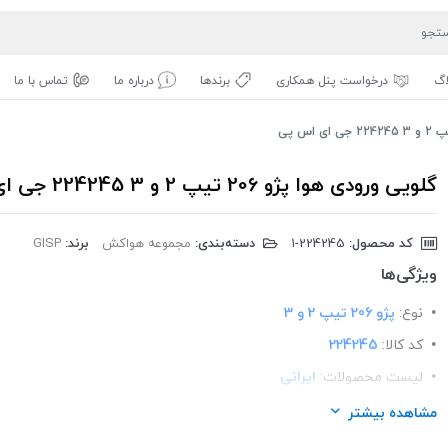
اگ
درخواست پنل همکاری
برندها
درباره ما
تماس با ما
گلویی ورودی هوا پژو 206 تیپ 2 و 3 224245 جی ای اس پی
کد محصول:
‎1-224245
دسته‌بندی:
مجموعه هواکش
برند:
GISP
ویژگی‌ها
نوع:
پژو 206 تیپ 2 و 3
کد کالا:
224245
لیست محصولات:
ایرانی
برند:
GISP
مشاهده بیشتر