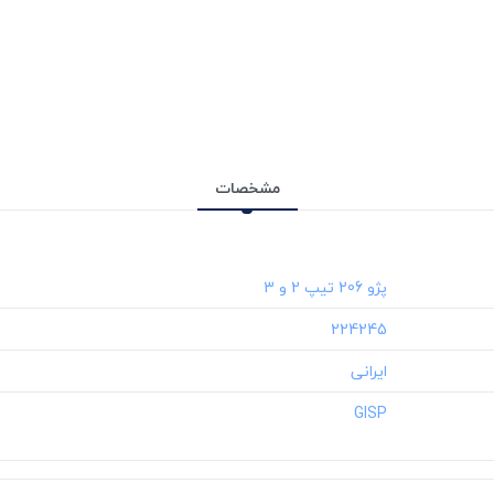
مشخصات
‎224245
‎GISP