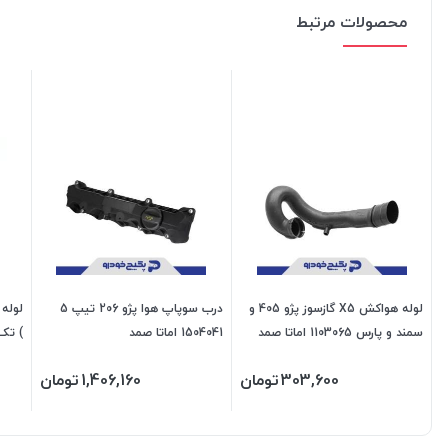
محصولات مرتبط
لوله هواکش X5 گازسوز پژو 405 و
درب سوپاپ هوا پژو 206 تیپ 5
لوله
سمند و پارس 1103065 اماتا صمد
1504041 اماتا صمد
پی
303,600
تومان
1,406,160
تومان