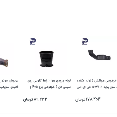
 خرطومی هواکش ( لوله مکنده
لوله ورودی هوا ( رابط گلویی روی
درپوش موتور ه
) تک سوز پراید 504212 جی ای اس
سینی فن ) خرطومی پژو 405 و
سمند و پارس 474241 جی ای اس
- 259621 جی ای اس پی
178,464
تومان
89,232
تومان
پی