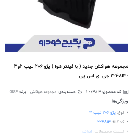
مجموعه هواکش جدید ( با فیلتر هوا ) پژو 206 تیپ 2و3
-224813 جی ای اس پی
کد محصول:
‎1-224813
دسته‌بندی:
مجموعه هواکش
برند:
GISP
ویژگی‌ها
نوع:
پژو 206 تیپ 3
کد کالا:
224813
لیست محصولات:
ایرانی