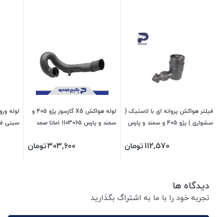
فیلتر هواکش پروانه ای با لاستیک (
لوله هواکش X5 گازسوز پژو 405 و
لوله ورو
سشواری ) پژو 405 و سمند و پارس
سمند و پارس 1103065 اماتا صمد
474824 جی ای اس پی
112,570
تومان
303,600
تومان
پی
دیدگاه ها
تجربه خود را با ما به اشتراگ بگذارید