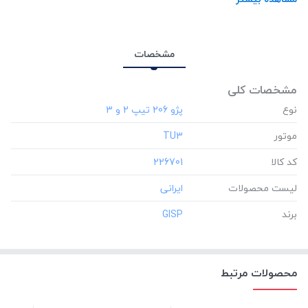
برند:
GISP
مشخصات
مشخصات کلی
نوع
موتور
‎TU3
کد کالا
‎226701
لیست محصولات
برند
‎GISP
محصولات مرتبط