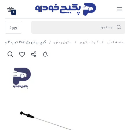
0
ورود
صفحه اصلی
گروه موتوری
ماژول روغن
گیج روغن پژو 206 تیپ 2 و 3 -226701 جی ای اس پی