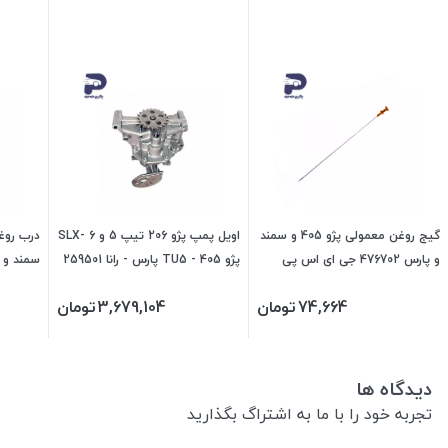
گیج روغن معمولی پژو 405 و سمند
اویل پمپ پژو 206 تیپ 5 و 6 -SLX
و پارس 476702 جی ای اس پی
پژو 405 - TU5 پارس - رانا 259501
جی ای اس پی
پی
74,664
تومان
3,679,104
تومان
دیدگاه ها
تجربه خود را با ما به اشتراگ بگذارید