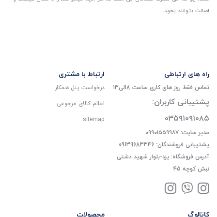
اصالت بتوانند بخرند..
راه های ارتباطی
ارتباط با مشتری
تماس فقط روز های کاری ساعت 8الی13
درخواست پنل همکار
پشتیبانی کاربران:
اعلام کالای مرجوعی
۰۳۵۹۱۰۹۱۰۸۵
sitemap
مدیر سایت: ۰۹۹۰۱۵۵۹۹۸۷
پشتیبانی فروشندگان: 09139683346
آدرس فروشگاه: یزد-بلوار شهید دشتی
نبش کوچه 45
کاتالوگ
محصولات