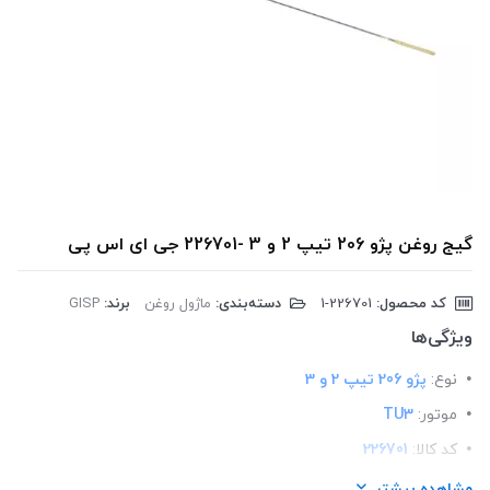
گیج روغن پژو 206 تیپ 2 و 3 -226701 جی ای اس پی
کد محصول:
‎1-226701
دسته‌بندی:
ماژول روغن
برند:
GISP
ویژگی‌ها
نوع:
پژو 206 تیپ 2 و 3
موتور:
TU3
کد کالا:
226701
لیست محصولات:
ایرانی
مشاهده بیشتر