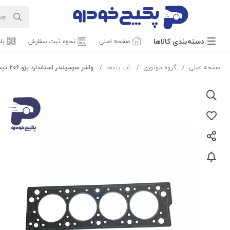
دسته‌بندی‌ کالاها
صفحه اصلی
نحوه ثبت سفارش
بل
صفحه اصلی
گروه موتوری
آب بندها
واشر سرسیلندر استاندارد پژو 206 تیپ 2 و 3- 229612 جی ای اس پی