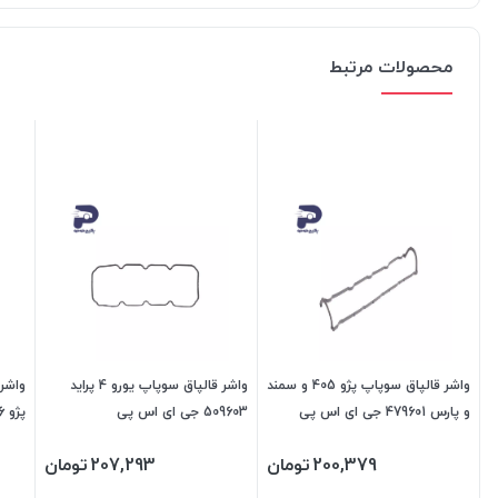
محصولات مرتبط
واشر قالپاق سوپاپ پژو 405 و سمند
واشر قالپاق سوپاپ یورو 4 پراید
واشر 
و پارس 479601 جی ای اس پی
509603 جی ای اس پی
اس پ
200,379
تومان
207,293
تومان