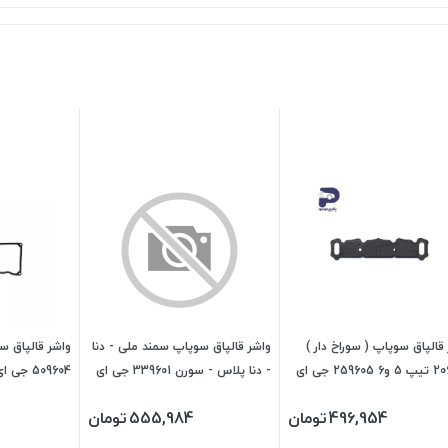
قالپاق سوپاپ ( سوراخ دار )
واشر قالپاق سوپاپ سمند ملی - دنا
واشر قالپاق سو
پژو 206 تیپ 5 و6 259605 جی ای
- دنا پلاس - سورن 339601 جی ای
509604 جی ای اس پی
ی
اس پی
496,954
تومان
555,984
تومان