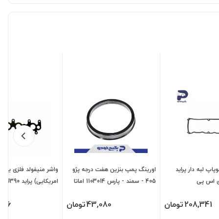
پاپ لبه دار پراید
اورینگ پمپ بنزین هفت درجه پژو
405 - سمند - پارس 1103014 اماتا
امریکایی) پراید RPU390 رادیکال
صمد
208,341
تومان
43,080
تومان
616