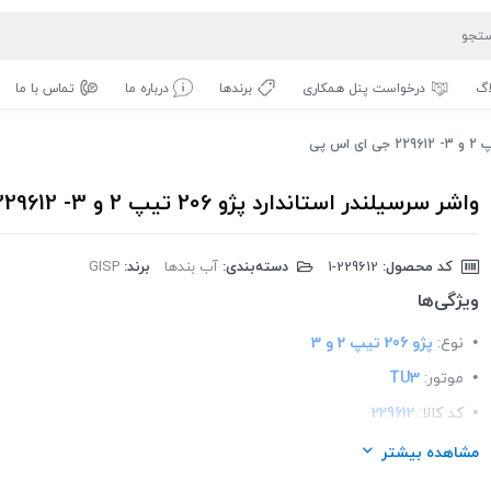
اگ
درخواست پنل همکاری
برندها
درباره ما
تماس با ما
واشر سرسیلندر استاندارد پژو 206 تیپ 2 و 3- 229612 جی ای اس پی
کد محصول:
‎1-229612
دسته‌بندی:
آب بندها
برند:
GISP
ویژگی‌ها
نوع:
پژو 206 تیپ 2 و 3
موتور:
TU3
کد کالا:
229612
لیست محصولات:
ایرانی
مشاهده بیشتر
برند:
GISP