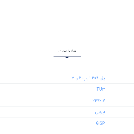
مشخصات
‎TU3
‎229612
‎GISP