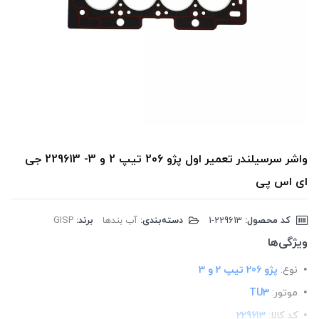
واشر سرسیلندر تعمیر اول پژو 206 تیپ 2 و 3- 229613 جی
ای اس پی
کد محصول:
‎1-229613
دسته‌بندی:
آب بندها
برند:
GISP
ویژگی‌ها
نوع:
پژو 206 تیپ 2 و 3
موتور:
TU3
کد کالا:
229613