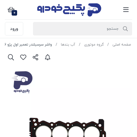
0
ورود
صفحه اصلی
گروه موتوری
آب بندها
واشر سرسیلندر تعمیر اول پژو 206 تیپ 2 و 3- 229613 جی ای اس پی