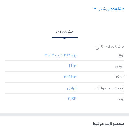
لیست محصولات:
ایرانی
مشاهده بیشتر
برند:
GISP
مشخصات
مشخصات کلی
نوع
موتور
‎TU3
کد کالا
‎229613
لیست محصولات
برند
‎GISP
محصولات مرتبط