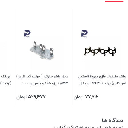
واشر منیفولد فلزی یورو4 (استیل
عایق واشر حرارتی ( حرارت گیر اگزوز )
اورینگ س
امریکایی) پراید RPU390 رادیکال
0.8mm پژو 405 و پارس و سمند
409601 جی ای اس پی
880459 چکاد
77,616
تومان
529,477
تومان
دیدگاه ها
تجربه خود را با ما به اشتراگ بگذارید