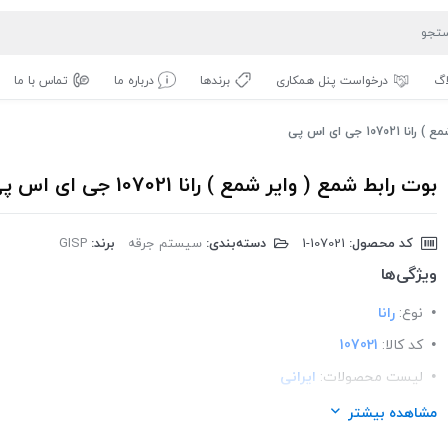
اگ
درخواست پنل همکاری
برندها
درباره ما
تماس با ما
10 جی ای اس پی
بوت رابط شمع ( وایر شمع ) رانا 107021 جی ای اس پی
کد محصول:
‎1-107021
دسته‌بندی:
سیستم جرقه
برند:
GISP
ویژگی‌ها
نوع:
رانا
کد کالا:
107021
لیست محصولات:
ایرانی
برند:
GISP
مشاهده بیشتر