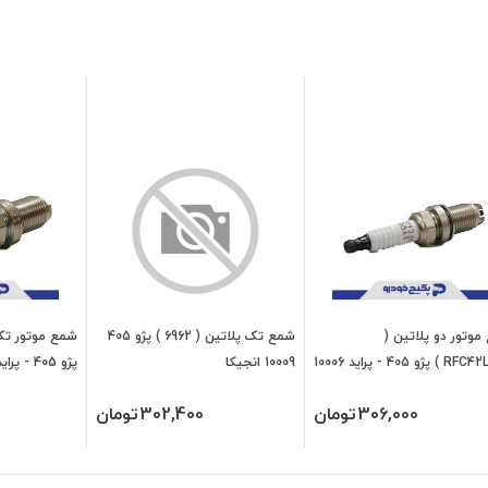
وتور دو پلاتین (
شمع تک پلاتین ( 6962 ) پژو 405
RFC42LZ2E ) پژو 405 - پراید 10006
10009 انجیکا
پژو 405 - پراید 10003 اکیوم
م
306,000
تومان
302,400
تومان