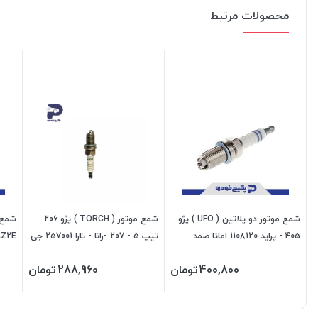
محصولات مرتبط
شمع موتور دو پلاتین ( UFO ) پژو
شمع موتور ( TORCH ) پژو 206
شمع م
405 - پراید 1108120 اماتا صمد
تیپ 5 - 207 -رانا - تارا 257001 جی
ای اس پی
اکیو
400,800
تومان
288,960
تومان