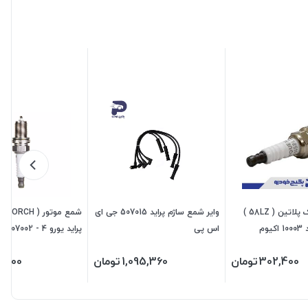
شمع موتور تک پلاتین ( 58LZ )
وایر شمع ساژم پراید 507015 جی ای
شمع م
اس پی
پراید
پی
302,400
تومان
1,095,360
تومان
9,600