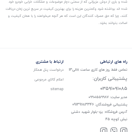
شده و باری از دوش عزیزانی که از سمتی دچار موضوعات و مشکلات خرابی خودرو خود
شده اند برداشته شود و‌کمترین هزینه را برای بهترین کیفیت در سریع ترین زمان دریافت
کنند، چرا که حق مصرف کنندگان این است که هر آنچه میخواهند را با همان کیفیت و
اصالت بتوانند بخرند..
راه های ارتباطی
ارتباط با مشتری
تماس فقط روز های کاری ساعت 8الی13
درخواست پنل همکار
پشتیبانی کاربران:
اعلام کالای مرجوعی
۰۳۵۹۱۰۹۱۰۸۵
sitemap
مدیر سایت: ۰۹۹۰۱۵۵۹۹۸۷
پشتیبانی فروشندگان: 09139683346
آدرس فروشگاه: یزد-بلوار شهید دشتی
نبش کوچه 45