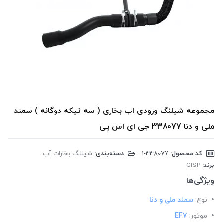
مجموعه شیلنگ ورودی اب بخاری ( سه تیکه دوگانه ) سمند
ملی و دنا 338077 جی ای اس پی
کد محصول:
‎1-338077
دسته‌بندی:
شیلنگ بخارات آب
برند:
GISP
ویژگی‌ها
نوع:
سمند ملی و دنا
موتور:
EF7