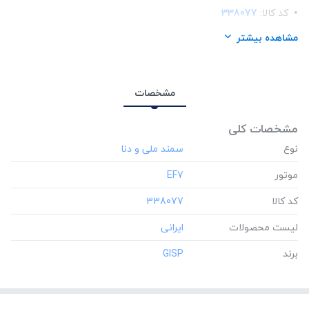
کد کالا:
338077
لیست محصولات:
ایرانی
مشاهده بیشتر
برند:
GISP
مشخصات
مشخصات کلی
نوع
موتور
‎EF7
کد کالا
‎338077
لیست محصولات
برند
‎GISP