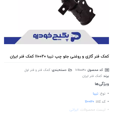
کمک فنر گازی و روغنی جلو چپ تیبا 110020 کمک فنر ایران
کد محصول:
‎1-110020
دسته‌بندی:
کمک فنر و فنر لول
برند:
کمک فنر ایران
ویژگی‌ها
نوع:
تیبا
کد کالا:
110020
لیست محصولات:
ایرانی