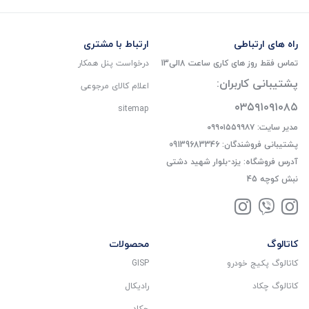
راه های ارتباطی
ارتباط با مشتری
تماس فقط روز های کاری ساعت 8الی13
درخواست پنل همکار
پشتیبانی کاربران:
اعلام کالای مرجوعی
۰۳۵۹۱۰۹۱۰۸۵
sitemap
مدیر سایت: ۰۹۹۰۱۵۵۹۹۸۷
پشتیبانی فروشندگان: 09139683346
آدرس فروشگاه: یزد-بلوار شهید دشتی
نبش کوچه 45
کاتالوگ
محصولات
کاتالوگ پکیج خودرو
GISP
کاتالوگ چکاد
رادیکال
چکاد