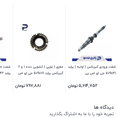
شفت ورودی گیربکس ( اولیه ) پراید
مغزی ( توپی ) کشویی دنده 1 و 2
شفت خرو
509841 جی ای اس پی
گیربکس پراید 509871 جی ای اس
پراید 509842 جی ای اس پی
پی
5,614,752
تومان
797,881
تومان
دیدگاه ها
تجربه خود را با ما به اشتراگ بگذارید