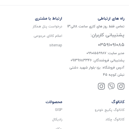
راه های ارتباطی
ارتباط با مشتری
تماس فقط روز های کاری ساعت 8الی13
درخواست پنل همکار
پشتیبانی کاربران:
اعلام کالای مرجوعی
۰۳۵۹۱۰۹۱۰۸۵
sitemap
مدیر سایت: ۰۹۹۰۱۵۵۹۹۸۷
پشتیبانی فروشندگان: 09139683346
آدرس فروشگاه: یزد-بلوار شهید دشتی
نبش کوچه 45
کاتالوگ
محصولات
کاتالوگ پکیج خودرو
GISP
کاتالوگ چکاد
رادیکال
چکاد