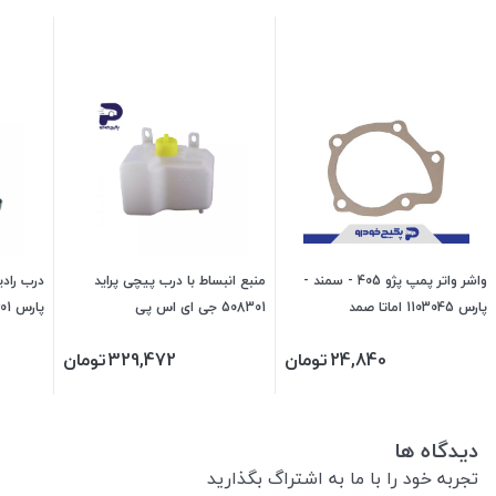
واشر واتر پمپ پژو 405 - سمند -
منبع انبساط با درب پیچی پراید
پارس 1103045 اماتا صمد
508301 جی ای اس پی
پارس 471601 جی ای اس پی
24,840
تومان
329,472
تومان
دیدگاه ها
تجربه خود را با ما به اشتراگ بگذارید