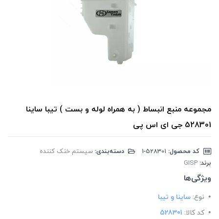
مجموعه منبع انبساط ( به همراه لوله و بست ) تیبا ساینا
528301 جی ای اس پی
کد محصول:
‎1-528301
دسته‌بندی:
سیستم خنک کننده
برند:
GISP
ویژگی‌ها
نوع:
ساینا و تیبا
کد کالا:
528301