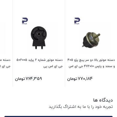
دسته موتور بالا دو سر پیچ پژو 405
دسته موتور شماره 2 پراید 502005
و سمند و پارس 472010 جی ای اس
جی ای اس پی
جی ای 
پی
770,184
تومان
764,359
تومان
دیدگاه ها
تجربه خود را با ما به اشتراگ بگذارید