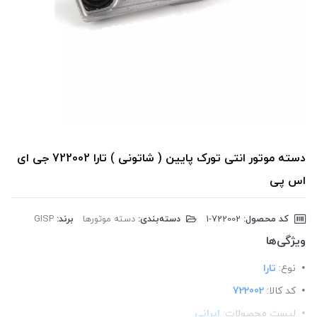
دسته موتور انتی تورک پایین ( شاتونی ) تارا 722002 جی ای
اس پی
کد محصول:
‎1-722002
دسته‌بندی:
دسته موتورها
برند:
GISP
ویژگی‌ها
نوع:
تارا
کد کالا:
722002
لیست محصولات:
ایرانی