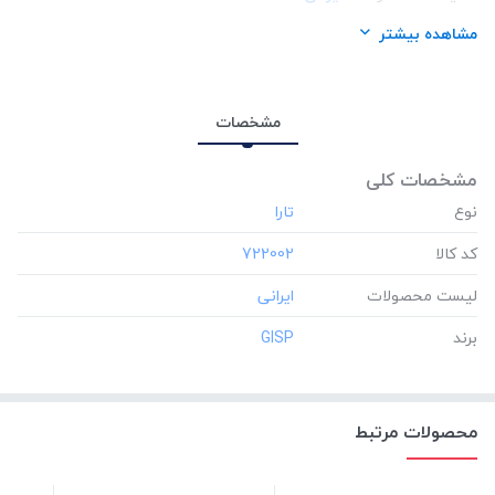
برند:
GISP
مشاهده بیشتر
مشخصات
مشخصات کلی
نوع
کد کالا
‎722002
لیست محصولات
برند
‎GISP
محصولات مرتبط