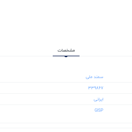
مشخصات
‎339867
‎GISP