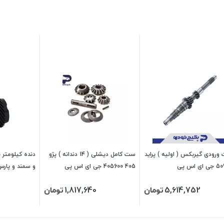
رودی گیربکس ( اولیه ) پراید
ست کامل دیشلی ( 14 دندانه ) پژو
ی اس پی
405 405600 جی ای اس پی
و سمند و پارس
سورن 470702 جی ای اس پی
5,614,752
تومان
1,817,640
تومان