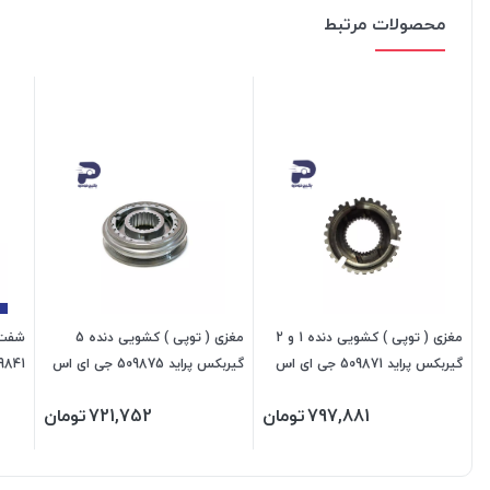
محصولات مرتبط
مغزی ( توپی ) کشویی دنده 1 و 2
مغزی ( توپی ) کشویی دنده 5
شفت و
گیربکس پراید 509871 جی ای اس
گیربکس پراید 509875 جی ای اس
509841 جی ا
پی
پی
797,881
تومان
721,752
تومان