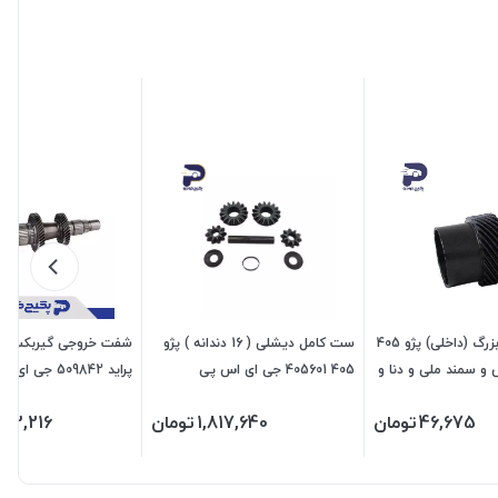
دنده کیلومتر بزرگ (داخلی) پژو 405
ست کامل دیشلی ( 16 دندانه ) پژو
شفت خروجی گیربکس ( ث
 و سمند ملی و دنا و
405 405601 جی ای اس پی
پراید 509842 جی ای اس پی
46,675
تومان
1,817,640
تومان
793,216