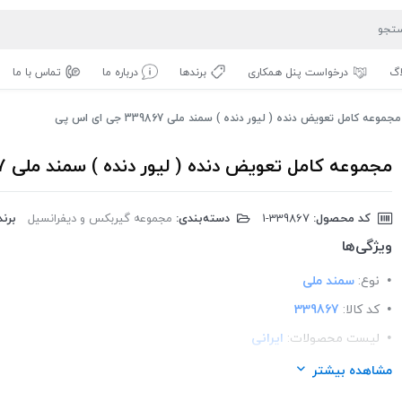
اگ
درخواست پنل همکاری
برندها
درباره ما
تماس با ما
مجموعه کامل تعویض دنده ( لیور دنده ) سمند ملی 339867 جی ای اس پی
مجموعه کامل تعویض دنده ( لیور دنده ) سمند ملی 339867 جی ای اس پی
کد محصول:
‎1-339867
دسته‌بندی:
مجموعه گیربکس و دیفرانسیل
برند
ویژگی‌ها
نوع:
سمند ملی
کد کالا:
339867
لیست محصولات:
ایرانی
برند:
GISP
مشاهده بیشتر