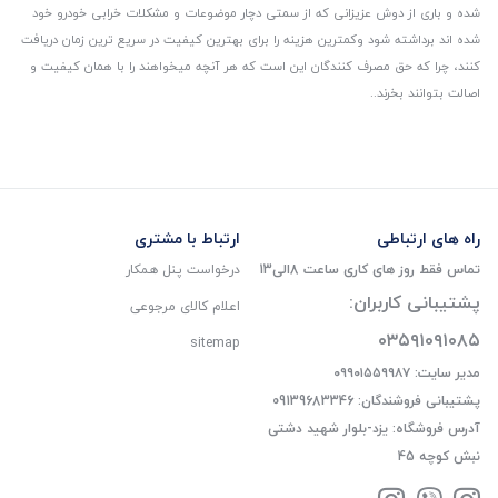
شده و باری از دوش عزیزانی که از سمتی دچار موضوعات و مشکلات خرابی خودرو خود
شده اند برداشته شود و‌کمترین هزینه را برای بهترین کیفیت در سریع ترین زمان دریافت
کنند، چرا که حق مصرف کنندگان این است که هر آنچه میخواهند را با همان کیفیت و
اصالت بتوانند بخرند..
راه های ارتباطی
ارتباط با مشتری
تماس فقط روز های کاری ساعت 8الی13
درخواست پنل همکار
پشتیبانی کاربران:
اعلام کالای مرجوعی
۰۳۵۹۱۰۹۱۰۸۵
sitemap
مدیر سایت: ۰۹۹۰۱۵۵۹۹۸۷
پشتیبانی فروشندگان: 09139683346
آدرس فروشگاه: یزد-بلوار شهید دشتی
نبش کوچه 45