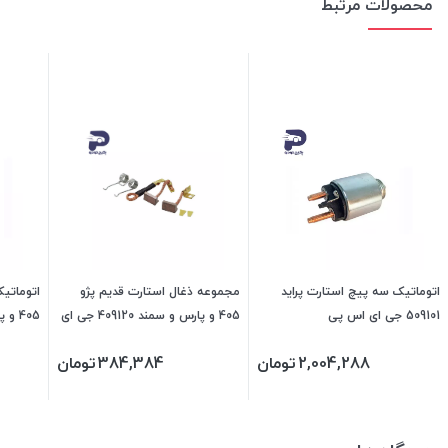
محصولات مرتبط
اتوماتیک سه پیچ استارت پراید
مجموعه ذغال استارت قدیم پژو
اتوماتیک
509101 جی ای اس پی
405 و پارس و سمند 409120 جی ای
اس پی
اس پی
2,004,288
تومان
384,384
تومان