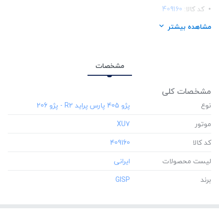
کد کالا:
409160
لیست محصولات:
ایرانی
مشاهده بیشتر
برند:
GISP
مشخصات
مشخصات کلی
نوع
موتور
‎XU7
کد کالا
‎409160
لیست محصولات
برند
‎GISP