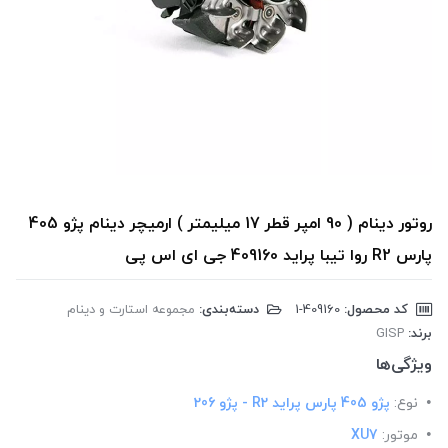
روتور دینام ( 90 امپر قطر 17 میلیمتر ) ارمیچر دینام پژو 405
پارس R2 روا تیبا پراید 409160 جی ای اس پی
کد محصول:
‎1-409160
دسته‌بندی:
مجموعه استارت و دینام
برند:
GISP
ویژگی‌ها
نوع:
پژو 405 پارس پراید R2 - پژو 206
موتور:
XU7