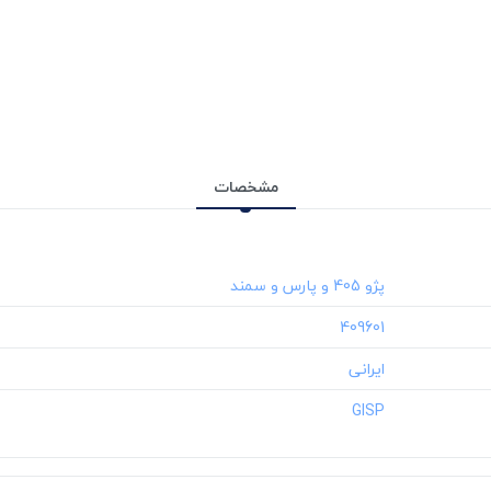
مشخصات
‎409601
‎GISP