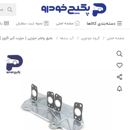
دسته‌بندی‌ کالاها
صفحه اصلی
نحوه ثبت سفارش
بل
صفحه اصلی
گروه موتوری
آب بندها
عایق واشر حرارتی ( حرارت گیر اگزوز ) 0.8mm پژو 405 و پارس و سمند 409601 جی ای اس 