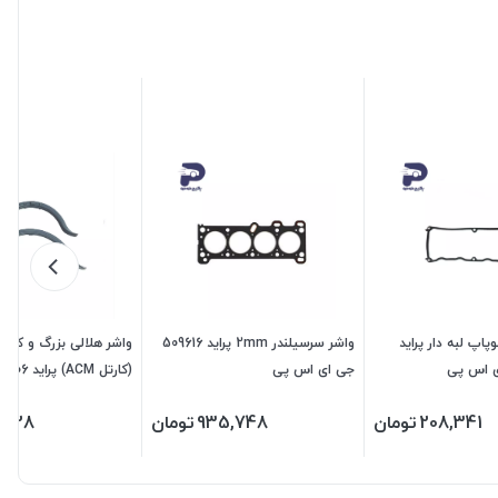
پاپ لبه دار پراید
واشر سرسیلندر 2mm پراید 509616
واشر هلالی بزرگ و کوچک
جی ای اس پی
اس پی
208,341
تومان
935,748
تومان
3,128