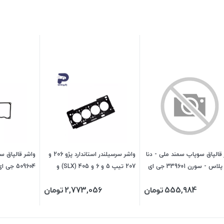
قالپاق سوپاپ سمند ملی - دنا
واشر سرسیلندر استاندارد پژو 206 و
واشر قالپاق سو
- دنا پلاس - سورن 339601 جی ای
207 تیپ 5 و 6 و 405 (SLX) و
509604 جی ای اس پی
ی
پارس (TU5) و رانا 259611 جی ای
555,984
تومان
2,773,056
تومان
اس پی