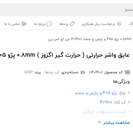
اگ
درخواست پنل همکاری
برندها
درباره ما
تماس با ما
پی
عایق واشر حرارتی ( حرارت گیر اگزوز ) 0.8mm پژو 405 و پارس و سمند 409601 جی ای اس پی
کد محصول:
‎1-409601
دسته‌بندی:
آب بندها
برند:
GISP
ویژگی‌ها
نوع:
پژو 405 و پارس و سمند
کد کالا:
409601
لیست محصولات:
ایرانی
برند:
GISP
مشاهده بیشتر