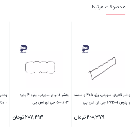
محصولات مرتبط
واشر قالپاق سوپاپ پژو 405 و سمند
واشر قالپاق سوپاپ یورو 4 پراید
واشر 
و پارس 479601 جی ای اس پی
509603 جی ای اس پی
اس پ
200,379
تومان
207,293
تومان