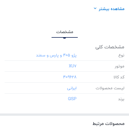
لیست محصولات:
ایرانی
مشاهده بیشتر
برند:
GISP
مشخصات
مشخصات کلی
نوع
موتور
‎XU7
کد کالا
‎409628
لیست محصولات
برند
‎GISP
محصولات مرتبط