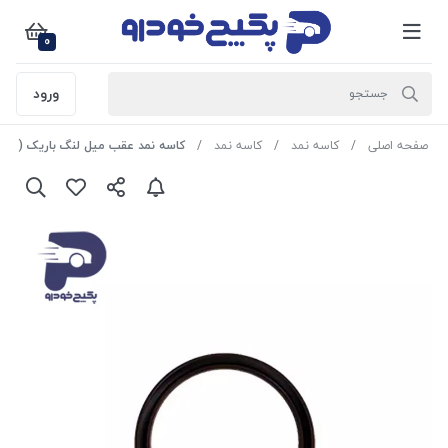
0
ورود
صفحه اصلی
کاسه نمد
کاسه نمد
کاسه نمد عقب میل لنگ باریک ( وایتون ) پژو 405 و پارس و سمند 28