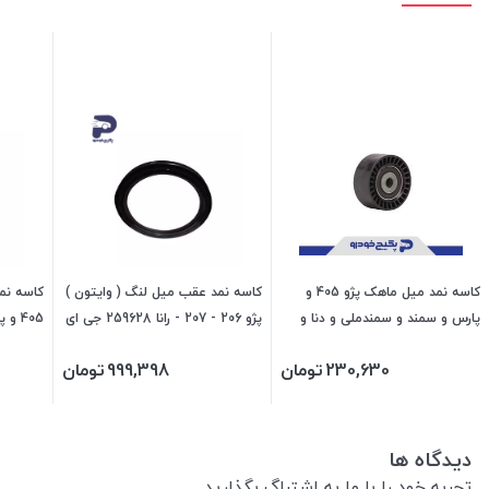
کاسه نمد میل ماهک پژو 405 و
کاسه نمد عقب میل لنگ ( وایتون )
پارس و سمند و سمندملی و دنا و
پژو 206 - 207 - رانا 259628 جی ای
405 
سورن 409635 جی ای اس پی
اس پی
230,630
تومان
999,398
تومان
ای اس پ
دیدگاه ها
تجربه خود را با ما به اشتراگ بگذارید