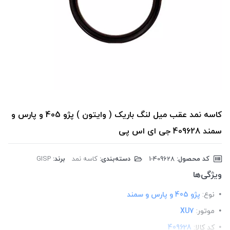
کاسه نمد عقب میل لنگ باریک ( وایتون ) پژو 405 و پارس و
سمند 409628 جی ای اس پی
کد محصول:
‎1-409628
دسته‌بندی:
کاسه نمد
برند:
GISP
ویژگی‌ها
نوع:
پژو 405 و پارس و سمند
موتور:
XU7
کد کالا:
409628