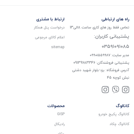
راه های ارتباطی
ارتباط با مشتری
تماس فقط روز های کاری ساعت 8الی13
درخواست پنل همکار
پشتیبانی کاربران:
اعلام کالای مرجوعی
۰۳۵۹۱۰۹۱۰۸۵
sitemap
مدیر سایت: ۰۹۹۰۱۵۵۹۹۸۷
پشتیبانی فروشندگان: 09139683346
آدرس فروشگاه: یزد-بلوار شهید دشتی
نبش کوچه 45
کاتالوگ
محصولات
کاتالوگ پکیج خودرو
GISP
کاتالوگ چکاد
رادیکال
چکاد