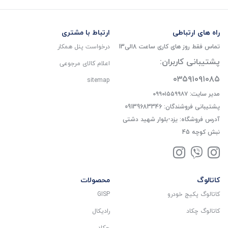
راه های ارتباطی
ارتباط با مشتری
تماس فقط روز های کاری ساعت 8الی13
درخواست پنل همکار
پشتیبانی کاربران:
اعلام کالای مرجوعی
۰۳۵۹۱۰۹۱۰۸۵
sitemap
مدیر سایت: ۰۹۹۰۱۵۵۹۹۸۷
پشتیبانی فروشندگان: 09139683346
آدرس فروشگاه: یزد-بلوار شهید دشتی
نبش کوچه 45
کاتالوگ
محصولات
کاتالوگ پکیج خودرو
GISP
کاتالوگ چکاد
رادیکال
چکاد