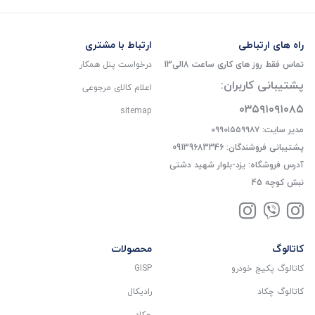
راه های ارتباطی
ارتباط با مشتری
تماس فقط روز های کاری ساعت 8الی13
درخواست پنل همکار
پشتیبانی کاربران:
اعلام کالای مرجوعی
۰۳۵۹۱۰۹۱۰۸۵
sitemap
مدیر سایت: ۰۹۹۰۱۵۵۹۹۸۷
پشتیبانی فروشندگان: 09139683346
آدرس فروشگاه: یزد-بلوار شهید دشتی
نبش کوچه 45
کاتالوگ
محصولات
کاتالوگ پکیج خودرو
GISP
کاتالوگ چکاد
رادیکال
چکاد