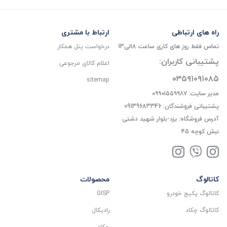
راه های ارتباطی
ارتباط با مشتری
تماس فقط روز های کاری ساعت 8الی13
درخواست پنل همکار
پشتیبانی کاربران:
اعلام کالای مرجوعی
۰۳۵۹۱۰۹۱۰۸۵
sitemap
مدیر سایت: ۰۹۹۰۱۵۵۹۹۸۷
پشتیبانی فروشندگان: 09139683346
آدرس فروشگاه: یزد-بلوار شهید دشتی
نبش کوچه 45
کاتالوگ
محصولات
کاتالوگ پکیج خودرو
GISP
کاتالوگ چکاد
رادیکال
چکاد