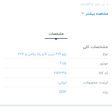
کد کالا:
256245
لیست محصولات:
ایرانی
مشاهده بیشتر
برند:
GISP
مشخصات
مشخصات کلی
نوع
موتور
‎TU5
کد کالا
‎256245
لیست محصولات
برند
‎GISP