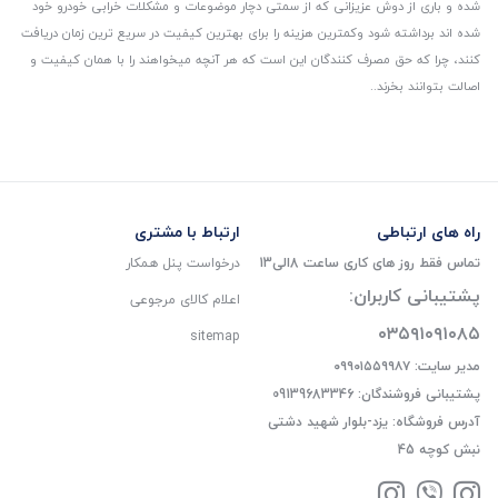
شده و باری از دوش عزیزانی که از سمتی دچار موضوعات و مشکلات خرابی خودرو خود
شده اند برداشته شود و‌کمترین هزینه را برای بهترین کیفیت در سریع ترین زمان دریافت
کنند، چرا که حق مصرف کنندگان این است که هر آنچه میخواهند را با همان کیفیت و
اصالت بتوانند بخرند..
راه های ارتباطی
ارتباط با مشتری
تماس فقط روز های کاری ساعت 8الی13
درخواست پنل همکار
پشتیبانی کاربران:
اعلام کالای مرجوعی
۰۳۵۹۱۰۹۱۰۸۵
sitemap
مدیر سایت: ۰۹۹۰۱۵۵۹۹۸۷
پشتیبانی فروشندگان: 09139683346
آدرس فروشگاه: یزد-بلوار شهید دشتی
نبش کوچه 45