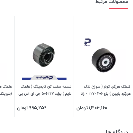
محصولات مرتبط
غلطک هرزگرد کولر ( سوراخ تنگ
تسمه سفت کن تایمینگ ( غلطک
غلطک هر
هرزگرد پایین ) پژو 206 -207 - رانا
تایم ) پراید 506227 جی ای اس پی
206207 جی ای اس پی
1,304,160
تومان
995,259
تومان
256206 جی ای اس پی
دیدگاه ها