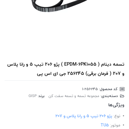
تسمه دینام ( EPDM-6PK1055 ) پژو 206 تیپ 5 و رانا پلاس
و 207 ( فرمان برقی) 256245 جی ای اس پی
کد محصول:
‎1-256245
دسته‌بندی:
مجموعه تسمه و تسمه سفت کن
برند:
GISP
ویژگی‌ها
نوع:
پژو 206 تیپ 5 و رانا پلاس و 207
موتور:
TU5