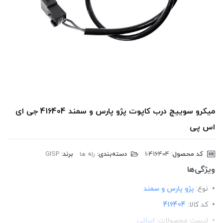
میکرو سوییچ درب کاپوت پژو پارس و سمند 416404 جی ای
اس پی
کد محصول:
‎1-416404
دسته‌بندی:
رله ها
برند:
GISP
ویژگی‌ها
نوع:
پژو پارس و سمند
کد کالا:
416404
لیست محصولات:
ایرانی