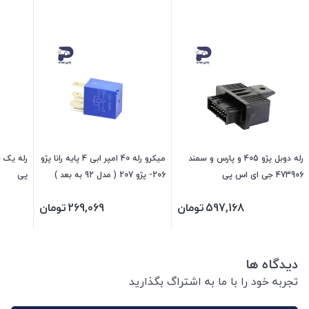
رله دوبل پژو 405 و پارس و سمند
میکرو رله 40 امپر ابی 4 پایه رانا پژو
473906 جی ای اس پی
206- پژو 207 ( مدل 92 به بعد )
پی
103921 جی ای اس پی
597,168
تومان
269,069
تومان
دیدگاه ها
تجربه خود را با ما به اشتراگ بگذارید