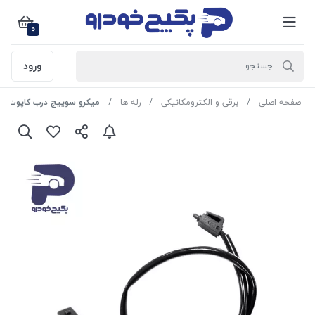
0
ورود
صفحه اصلی
برقی و الکترومکانیکی
رله ها
میکرو سوییچ درب کاپوت پژو پارس و سمن