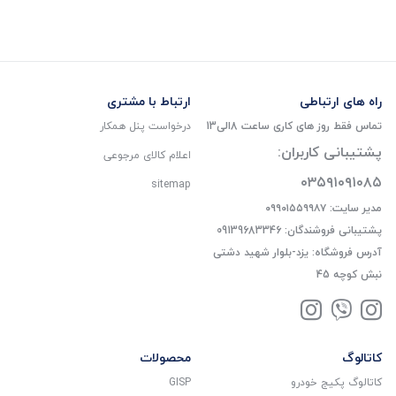
راه های ارتباطی
ارتباط با مشتری
تماس فقط روز های کاری ساعت 8الی13
درخواست پنل همکار
پشتیبانی کاربران:
اعلام کالای مرجوعی
۰۳۵۹۱۰۹۱۰۸۵
sitemap
مدیر سایت: ۰۹۹۰۱۵۵۹۹۸۷
پشتیبانی فروشندگان: 09139683346
آدرس فروشگاه: یزد-بلوار شهید دشتی
نبش کوچه 45
کاتالوگ
محصولات
کاتالوگ پکیج خودرو
GISP