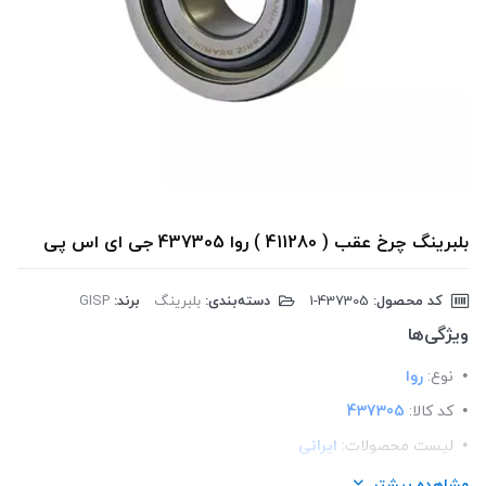
بلبرینگ چرخ عقب ( 411280 ) روا 437305 جی ای اس پی
کد محصول:
‎1-437305
دسته‌بندی:
بلبرینگ
برند:
GISP
ویژگی‌ها
نوع:
روا
کد کالا:
437305
لیست محصولات:
ایرانی
برند:
GISP
مشاهده بیشتر