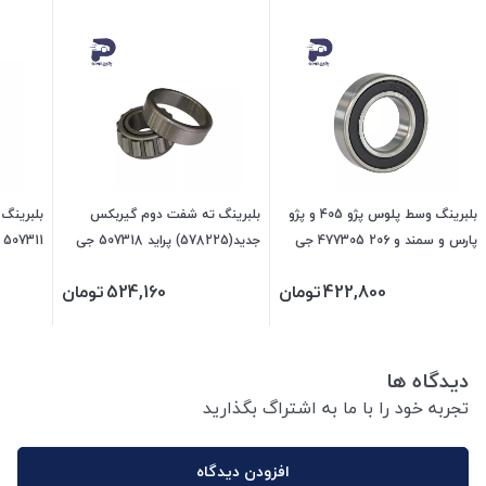
بلبرینگ وسط پلوس پژو 405 و پژو
بلبرینگ ته شفت دوم گیربکس
پارس و سمند و 206 477305 جی
جدید(578225) پراید 507318 جی
507311 جی ای اس پی
ای اس پی
ای اس پی
422,800
تومان
524,160
تومان
دیدگاه ها
تجربه خود را با ما به اشتراگ بگذارید
افزودن دیدگاه