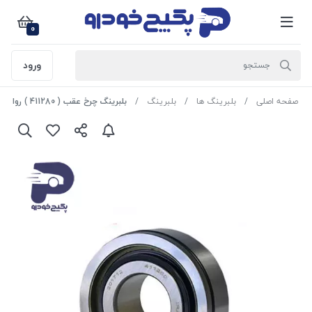
0
ورود
صفحه اصلی
بلبرینگ ها
بلبرینگ
بلبرینگ چرخ عقب ( 411280 ) روا 437305 جی ای اس پی