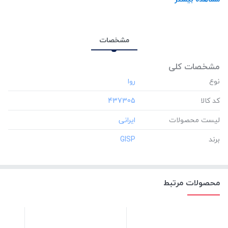
مشخصات
مشخصات کلی
نوع
کد کالا
‎437305
لیست محصولات
برند
‎GISP
محصولات مرتبط