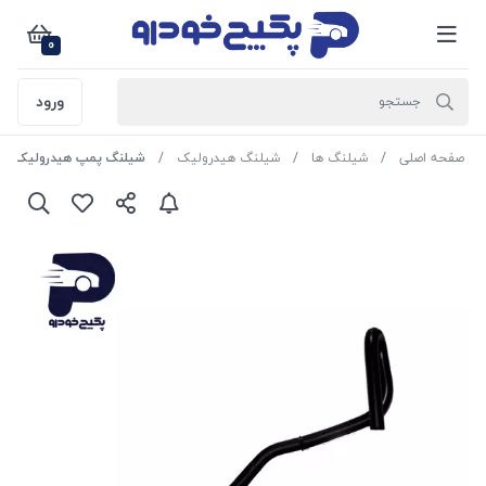
0
ورود
صفحه اصلی
شیلنگ ها
شیلنگ هیدرولیک
شیلنگ پمپ هیدرولیک R2 ( فشار ضعیف ) slx پژو 405 و پارس 468098 جی ای اس پی