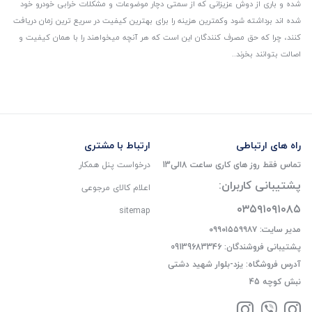
شده و باری از دوش عزیزانی که از سمتی دچار موضوعات و مشکلات خرابی خودرو خود
شده اند برداشته شود و‌کمترین هزینه را برای بهترین کیفیت در سریع ترین زمان دریافت
کنند، چرا که حق مصرف کنندگان این است که هر آنچه میخواهند را با همان کیفیت و
اصالت بتوانند بخرند..
راه های ارتباطی
ارتباط با مشتری
تماس فقط روز های کاری ساعت 8الی13
درخواست پنل همکار
پشتیبانی کاربران:
اعلام کالای مرجوعی
۰۳۵۹۱۰۹۱۰۸۵
sitemap
مدیر سایت: ۰۹۹۰۱۵۵۹۹۸۷
پشتیبانی فروشندگان: 09139683346
آدرس فروشگاه: یزد-بلوار شهید دشتی
نبش کوچه 45