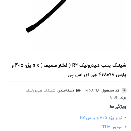
شیلنگ پمپ هیدرولیک R2 ( فشار ضعیف ) slx پژو 405 و
پارس 468098 جی ای اس پی
کد محصول:
‎1-468098
دسته‌بندی:
شیلنگ هیدرولیک
برند:
GISP
ویژگی‌ها
نوع:
پژو 405 و پارس R2
موتور:
TU5