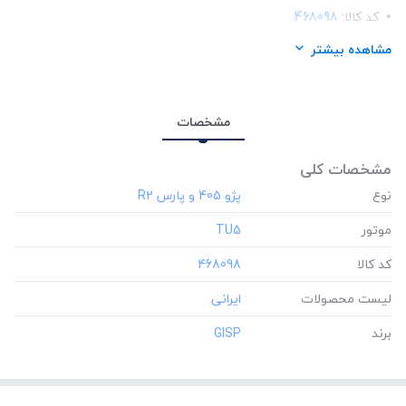
کد کالا:
468098
لیست محصولات:
ایرانی
مشاهده بیشتر
برند:
GISP
مشخصات
مشخصات کلی
نوع
موتور
‎TU5
کد کالا
‎468098
لیست محصولات
برند
‎GISP