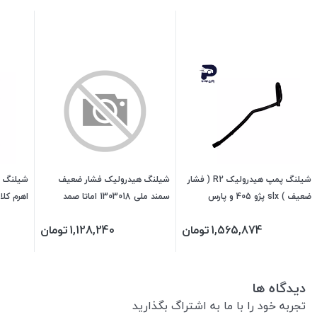
شیلنگ پمپ هیدرولیک R2 ( فشار
شیلنگ هیدرولیک فشار ضعیف
شیلنگ پ
ضعیف ) slx پژو 405 و پارس
سمند ملی 1303018 اماتا صمد
468098 جی ای اس پی
جی ای 
1,565,874
تومان
1,128,240
تومان
دیدگاه ها
تجربه خود را با ما به اشتراگ بگذارید