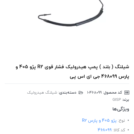
شیلنگ ( بلند ) پمپ هیدرولیک فشار قوی R2 پژو 405 و
پارس 468099 جی ای اس پی
کد محصول:
‎1-468099
دسته‌بندی:
شیلنگ هیدرولیک
برند:
GISP
ویژگی‌ها
نوع:
پژو 405 و پارس R2
کد کالا:
468099