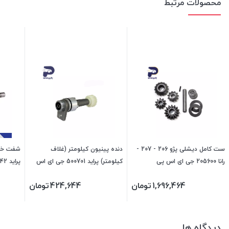
محصولات مرتبط
ست کامل دیشلی پژو 206 - 207 -
دنده پینیون کیلومتر (غلاف
شفت خرو
رانا 205600 جی ای اس پی
کیلومتر) پراید 500701 جی ای اس
پراید 509842 جی ای اس پی
پی
1,696,464
تومان
424,644
تومان
دیدگاه ها