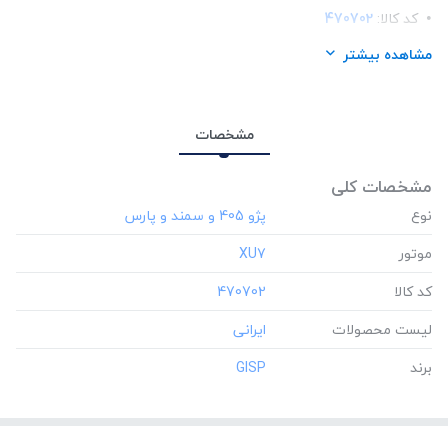
کد کالا:
470702
لیست محصولات:
ایرانی
مشاهده بیشتر
برند:
GISP
مشخصات
مشخصات کلی
نوع
موتور
‎XU7
کد کالا
‎470702
لیست محصولات
برند
‎GISP