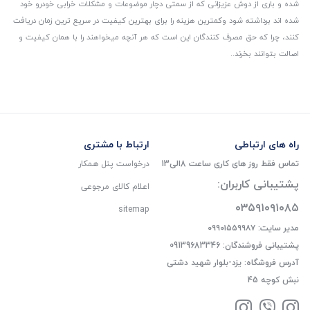
شده و باری از دوش عزیزانی که از سمتی دچار موضوعات و مشکلات خرابی خودرو خود
شده اند برداشته شود و‌کمترین هزینه را برای بهترین کیفیت در سریع ترین زمان دریافت
کنند، چرا که حق مصرف کنندگان این است که هر آنچه میخواهند را با همان کیفیت و
اصالت بتوانند بخرند..
راه های ارتباطی
ارتباط با مشتری
تماس فقط روز های کاری ساعت 8الی13
درخواست پنل همکار
پشتیبانی کاربران:
اعلام کالای مرجوعی
۰۳۵۹۱۰۹۱۰۸۵
sitemap
مدیر سایت: ۰۹۹۰۱۵۵۹۹۸۷
پشتیبانی فروشندگان: 09139683346
آدرس فروشگاه: یزد-بلوار شهید دشتی
نبش کوچه 45